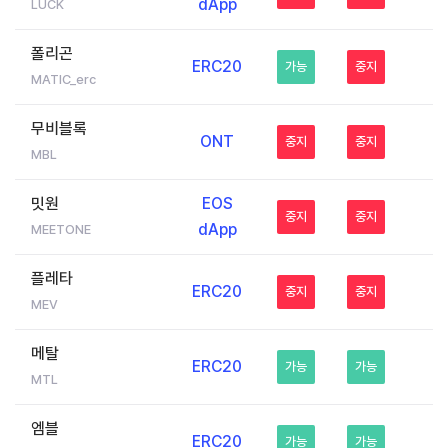
dApp
LUCK
폴리곤
ERC20
가능
중지
MATIC_erc
무비블록
ONT
중지
중지
MBL
밋원
EOS
중지
중지
dApp
MEETONE
플레타
ERC20
중지
중지
MEV
메탈
ERC20
가능
가능
MTL
엠블
ERC20
가능
가능