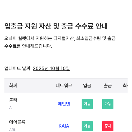
입출금 지원 자산 및 출금 수수료 안내
오하이 월렛에서 지원하는 디지털자산, 최소입금수량 및 출금
수수료를 안내해드립니다.
업데이트 날짜:
2025년 10월 10일
화폐
네트워크
입금
출금
최소
볼타
메인넷
가능
가능
A
에어블록
KAIA
가능
중지
ABL