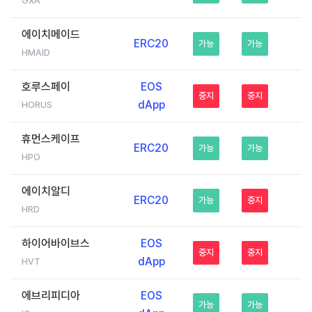
GXA
에이치메이드
ERC20
가능
가능
HMAID
호루스페이
EOS
중지
중지
dApp
HORUS
휴먼스케이프
ERC20
가능
가능
HPO
에이치알디
ERC20
가능
중지
HRD
하이어바이브스
EOS
중지
중지
dApp
HVT
에브리피디아
EOS
가능
가능