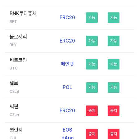
BNK투더퓨처
ERC20
가능
가능
BFT
블로서리
ERC20
가능
가능
BLY
비트코인
메인넷
가능
가능
BTC
셀브
POL
가능
가능
CELB
씨펀
ERC20
중지
중지
CFun
챌린지
EOS
중지
중지
dApp
CHL