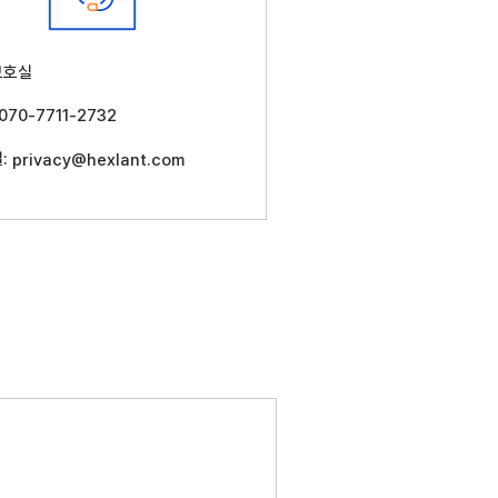
보호실
 070-7711-2732
일:
privacy@hexlant.com