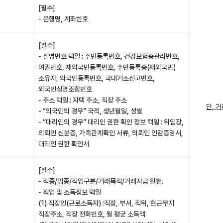
[필수]
- 은행명, 계좌번호
[필수]
- 실명번호 택일 : 주민등록번호, 건강보험증관리번호,
여권번호, 재외국민등록번호, 주민등록증(재외국민)
소유자, 외국인등록번호, 국내거소신고번호,
외국인실명조합번호
- 주소 택일 : 자택 주소, 직장 주소
단, 
- “외국인의 경우” 국적, 생년월일, 성별
- “대리인의 경우” 대리인 권한 확인 정보 택일 : 위임장,
의뢰인 신분증, 가족관계확인 서류, 의뢰인 인감증명서,
대리인 권한 확인서
[필수]
- 직종/업종/직업구분/거래목적/거래자금 원천.
- 직업 및 소득정보 택일
(1) 직장인(근로소득자) :직장, 부서, 직위, 현근무지
직장주소, 직장 전화번호, 월 평균 소득액