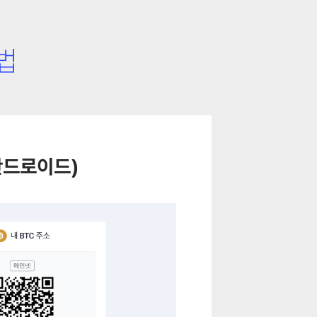
법
안드로이드)