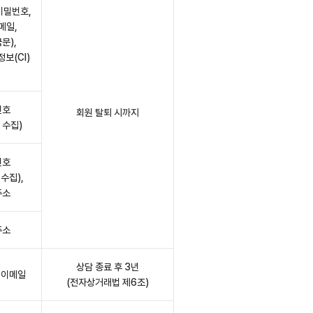
 비밀번호,
메일,
문),
보(CI)
번호
회원 탈퇴 시까지
 수집)
번호
수집),
주소
주소
상담 종료 후 3년
,이메일
(전자상거래법 제6조)