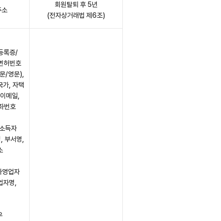
회원탈퇴 후 5년
주소
(전자상거래법 제6조)
등록증/
자면허번호
문/영문),
국가, 자택
 이메일,
계좌번호
로소득자
, 부서명,
소
자영업자
업자명,
우