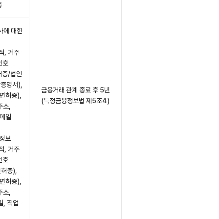
종
사에 대한
적, 거주
번호
허증/법인
증명서),
금융거래 관계 종료 후 5년
면허증),
(특정금융정보법 제5조4)
주소,
이메일
 정보
적, 거주
번호
허증),
면허증),
주소,
, 직업