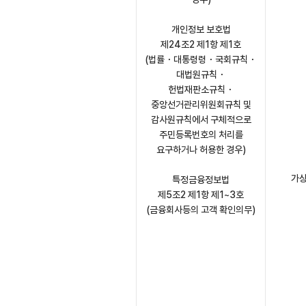
개인정보 보호법
제24조2 제1항 제1호
(법률・대통령령・국회규칙・
대법원규칙・
헌법재판소규칙・
중앙선거관리위원회규칙 및
감사원규칙에서 구체적으로
주민등록번호의 처리를
요구하거나 허용한 경우)
가상
특정금융정보법
제5조2 제1항 제1~3호
(금융회사등의 고객 확인의무)