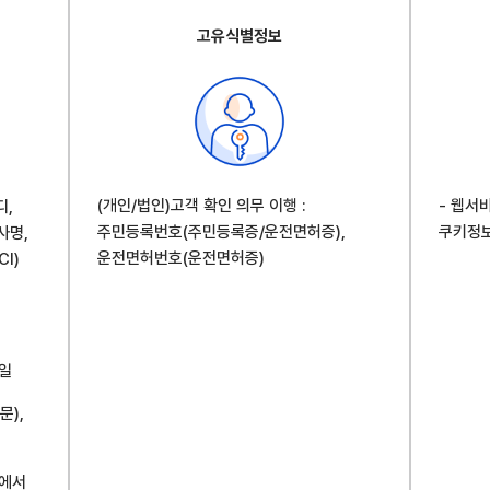
고유식별정보
(개인/법인)고객 확인 의무 이행 :
- 웹서비
디,
주민등록번호(주민등록증/운전면허증),
쿠키정
사명,
운전면허번호(운전면허증)
I)
메일
문),
문에서